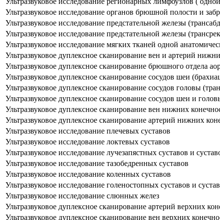
Ультразвуковое исследование регионарных лимфоузлов ( одной
Ультразвуковое исследование органов брюшной полости и забр
Ультразвуковое исследование предстательной железы (трансаб
Ультразвуковое исследование предстательной железы (трансре
Ультразвуковое исследование мягких тканей одной анатомичес
Ультразвуковое дуплексное сканирование вен и артерий нижн
Ультразвуковое дуплексное сканирование брюшного отдела ао
Ультразвуковое дуплексное сканирование сосудов шеи (брахиа
Ультразвуковое дуплексное сканирование сосудов головы (тра
Ультразвуковое дуплексное сканирование сосудов шеи и голо
Ультразвуковое дуплексное сканирование вен нижних конечно
Ультразвуковое дуплексное сканирование артерий нижних кон
Ультразвуковое исследование плечевых суставов
Ультразвуковое исследование локтевых суставов
Ультразвуковое исследование лучезапястных суставов и сустав
Ультразвуковое исследование тазобедренных суставов
Ультразвуковое исследование коленных суставов
Ультразвуковое исследование голеностопных суставов и сустав
Ультразвуковое исследование слюнных желез
Ультразвуковое дуплексное сканирование артерий верхних кон
Ультразвуковое дуплексное сканирование вен верхних конечно