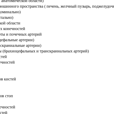
 анатомической области)
юшинного пространства ( печень, желчный пузырь, поджелудочна
доминально)
ктально)
кой области
их конечностей
рты и почечных артерий
цефальные артерии)
нскраниальные артерии)
вы (брахиоцефальных и транскраниальных артерий)
стей
ечностей
ов кистей
ов стоп
ечностей
стей