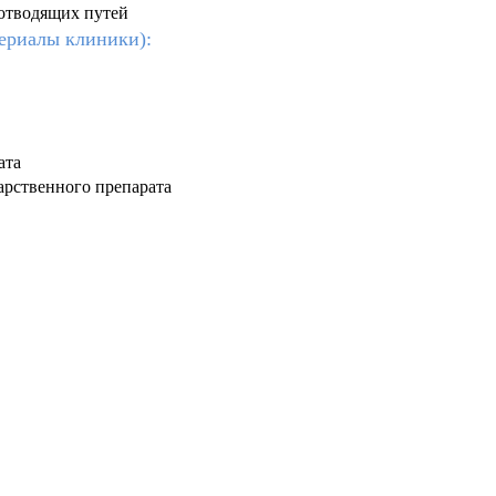
оотводящих путей
ериалы клиники):
ата
арственного препарата