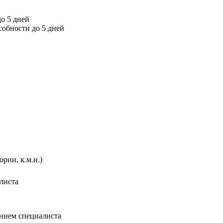
о 5 дней
собности до 5 дней
рии, к.м.н.)
листа
ением специалиста