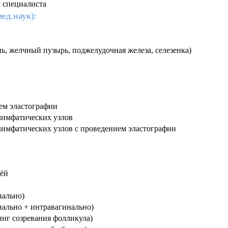
 специалиста
ед.наук):
ь, желчный пузырь, поджелудочная железа, селезенка)
ем эластографии
лимфатических узлов
лимфатических узлов с проведением эластографии
чёй
нально)
нально + интравагинально)
инг созревания фолликула)