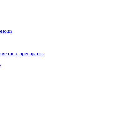
помощь
твенных препаратов
у