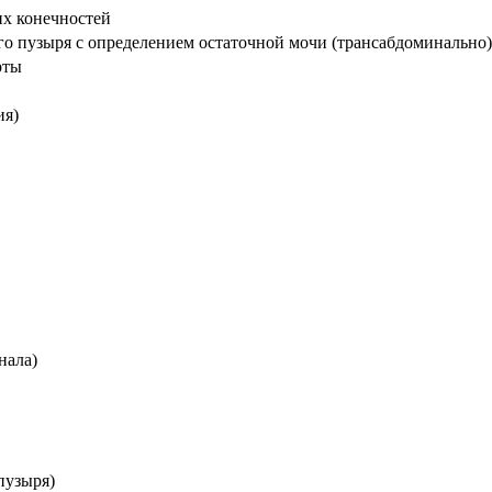
их конечностей
го пузыря с определением остаточной мочи (трансабдоминально)
рты
ия)
нала)
пузыря)