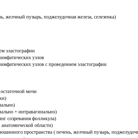
ь, желчный пузырь, поджелудочная железа, селезенка)
ем эластографии
лимфатических узлов
лимфатических узлов с проведением эластографии
 остаточной мочи
ки)
нально)
нально + интравагинально)
инг созревания фолликула)
 анатомической области)
юшинного пространства ( печень, желчный пузырь, поджелудочна