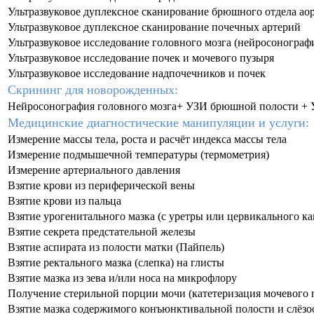
Ультразвуковое дуплексное сканирование брюшного отдела ао
Ультразвуковое дуплексное сканирование почечных артерий
Ультразвуковое исследование головного мозга (нейросонограф
Ультразвуковое исследование почек и мочевого пузыря
Ультразвуковое исследование надпочечников и почек
Скрининг для новорожденных:
Нейросонография головного мозга+ УЗИ брюшной полости + У
Медицинские диагностические манипуляции и услуги:
Измерение массы тела, роста и расчёт индекса массы тела
Измерение подмышечной температуры (термометрия)
Измерение артериального давления
Взятие крови из периферической вены
Взятие крови из пальца
Взятие урогенитального мазка (с уретры или цервикального ка
Взятие секрета предстательной железы
Взятие аспирата из полости матки (Пайпель)
Взятие ректального мазка (слепка) на глисты
Взятие мазка из зева и/или носа на микрофлору
Получение стерильной порции мочи (катетеризация мочевого 
Взятие мазка содержимого конъюнктивальной полости и слёз