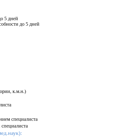
о 5 дней
собности до 5 дней
рии, к.м.н.)
листа
ением специалиста
 специалиста
ед.наук):