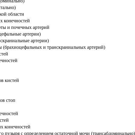
доминально)
ктально)
кой области
их конечностей
рты и почечных артерий
цефальные артерии)
нскраниальные артерии)
вы (брахиоцефальных и транскраниальных артерий)
стей
ечностей
ов кистей
ов стоп
ечностей
стей
их конечностей
го пузыря с определением остаточной мочи (трансабдоминально)