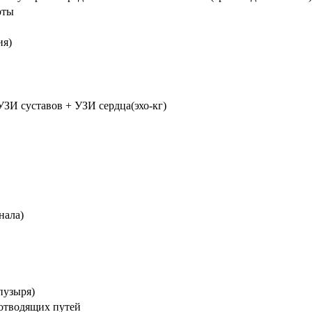
рты
ия)
ЗИ суставов + УЗИ сердца(эхо-кг)
нала)
пузыря)
оотводящих путей