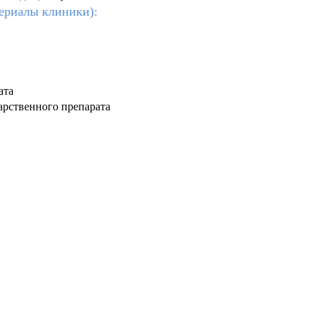
ериалы клиники):
ата
арственного препарата