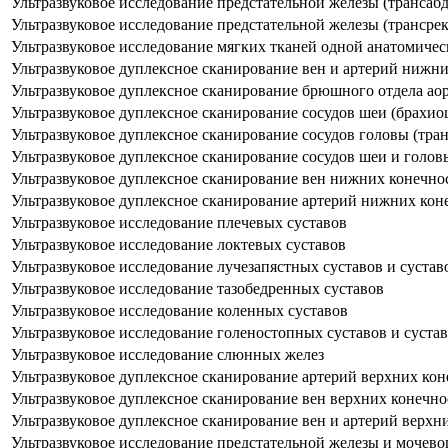
Ультразвуковое исследование предстательной железы (трансаб
Ультразвуковое исследование предстательной железы (трансре
Ультразвуковое исследование мягких тканей одной анатомичес
Ультразвуковое дуплексное сканирование вен и артерий нижн
Ультразвуковое дуплексное сканирование брюшного отдела ао
Ультразвуковое дуплексное сканирование сосудов шеи (брахио
Ультразвуковое дуплексное сканирование сосудов головы (тра
Ультразвуковое дуплексное сканирование сосудов шеи и голо
Ультразвуковое дуплексное сканирование вен нижних конечно
Ультразвуковое дуплексное сканирование артерий нижних кон
Ультразвуковое исследование плечевых суставов
Ультразвуковое исследование локтевых суставов
Ультразвуковое исследование лучезапястных суставов и сустав
Ультразвуковое исследование тазобедренных суставов
Ультразвуковое исследование коленных суставов
Ультразвуковое исследование голеностопных суставов и сустав
Ультразвуковое исследование слюнных желез
Ультразвуковое дуплексное сканирование артерий верхних кон
Ультразвуковое дуплексное сканирование вен верхних конечно
Ультразвуковое дуплексное сканирование вен и артерий верхн
Ультразвуковое исследование предстательной железы и мочево